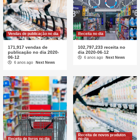
Vendas de publicação no dia
Receita no dia
171,917 vendas de
102,797,233 receita no
publicação no dia 2020-
dia 2020-06-12
06-12
6 anos ago
Next News
6 anos ago
Next News
Receita de novos produtos
Receita de livros no dia
no dia