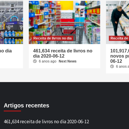
Receita de livros no dia
Receita de
no dia
461,634 receita de livros no
101,917,
dia 2020-06-12
novos pr
06-12
6 anos ago
Next News
6 anos 
Artigos recentes
461,634 receita de livros no dia 2020-06-12