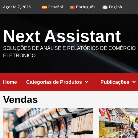
Skip
Agosto 7, 2026
Español
Português
English
to
content
Next Assistant
SOLUÇÕES DE ANÁLISE E RELATÓRIOS DE COMÉRCIO
ELETRÔNICO
Home
Categorias de Produtos
Publicações
Vendas