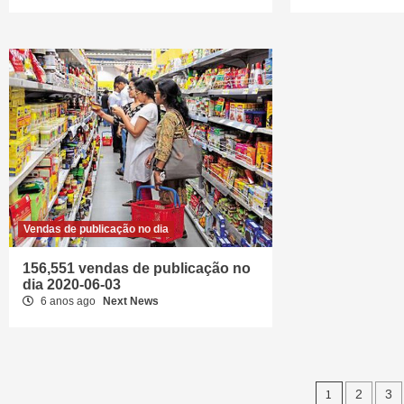
Vendas de publicação no dia
156,551 vendas de publicação no
dia 2020-06-03
6 anos ago
Next News
Naveg
1
2
3