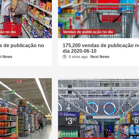
ão no dia
Vendas de publicação no dia
s de publicação no
175,200 vendas de publicação n
dia 2020-06-10
t News
6 anos ago
Next News