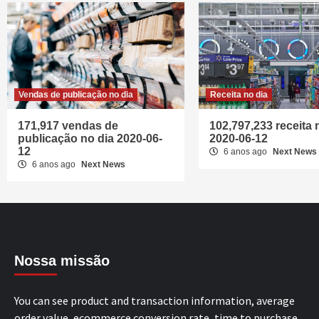
Vendas de publicação no dia
Receita no dia
171,917 vendas de
102,797,233 receita 
publicação no dia 2020-06-
2020-06-12
12
6 anos ago
Next News
6 anos ago
Next News
Nossa missão
You can see product and transaction information, average
order value, ecommerce conversion rate, time to purchase,