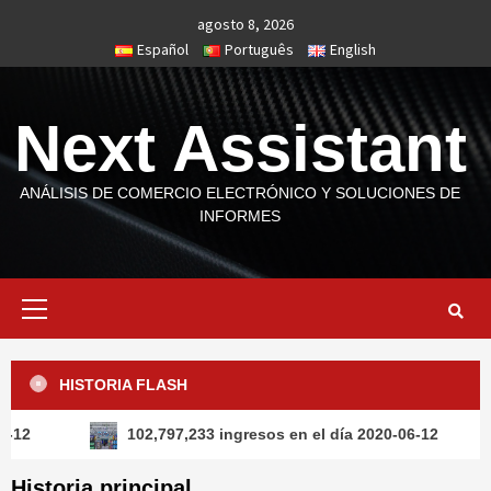
Saltar
agosto 8, 2026
al
Español
Português
English
contenido
Next Assistant
ANÁLISIS DE COMERCIO ELECTRÓNICO Y SOLUCIONES DE
INFORMES
Menú
primario
HISTORIA FLASH
102,797,233 ingresos en el día 2020-06-12
461,6
Historia principal