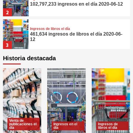
102,797,233 ingresos en el día 2020-06-12
2
Ingresos de libros el día
461,634 ingresos de libros el día 2020-06-
12
3
Historia destacada
Nuevos ingresos de productos en el día
101,917,030 nuevos ingresos de
productos en el día 2020-06-12
4
Ingresos del estado de México en el día
24,891,597 ingresos del estado de México
en el día 2020-06-12
5
Venta de
publicaciones el
Ingresos en el
Ingresos de
Venta de publicaciones el día
día
día
libros el día
171,917 venta de publicaciones el día