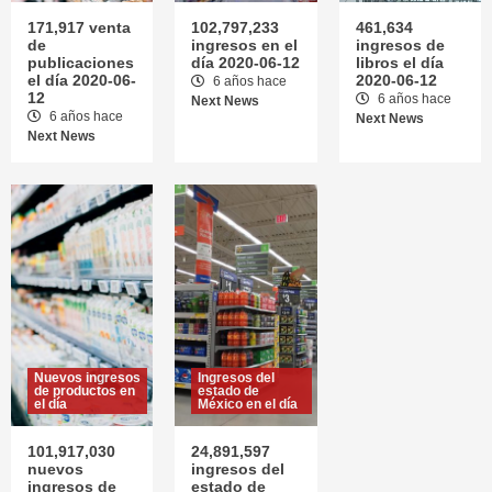
2020-06-12
171,917 venta
102,797,233
461,634
1
de
ingresos en el
ingresos de
publicaciones
día 2020-06-12
libros el día
el día 2020-06-
2020-06-12
6 años hace
12
6 años hace
Next News
Ingresos en el día
6 años hace
Next News
102,797,233 ingresos en el día 2020-06-12
Next News
2
Ingresos de libros el día
461,634 ingresos de libros el día 2020-06-
12
3
Nuevos ingresos
Ingresos del
de productos en
estado de
el día
México en el día
101,917,030
24,891,597
nuevos
ingresos del
ingresos de
estado de