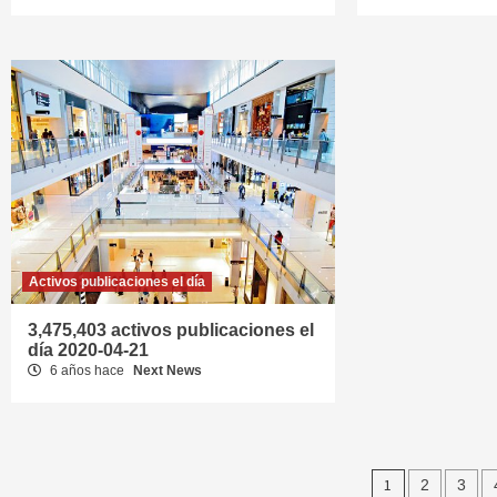
Activos publicaciones el día
3,475,403 activos publicaciones el
día 2020-04-21
6 años hace
Next News
Navega
1
2
3