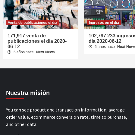
Venta de publicaciones el día
Ingresos en el día
171,917 venta de
102,797,233 ingresos
publicaciones el día 2020-
día 2020-06-12
06-12
6 años hace
Next New
6 años hace
Next News
Nuestra misión
You can see product and transaction information, average
order value, ecommerce conversion rate, time to purchase,
and other data.