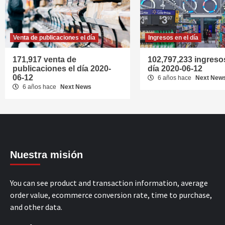
Venta de publicaciones el día
Ingresos en el día
171,917 venta de
102,797,233 ingresos
publicaciones el día 2020-
día 2020-06-12
06-12
6 años hace
Next New
6 años hace
Next News
Nuestra misión
You can see product and transaction information, average
order value, ecommerce conversion rate, time to purchase,
and other data.