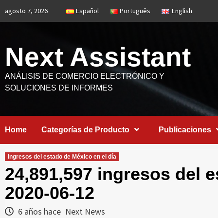
Saltar
agosto 7, 2026
Español
Português
English
al
contenido
Next Assistant
ANÁLISIS DE COMERCIO ELECTRÓNICO Y
SOLUCIONES DE INFORMES
Home
Categorías de Producto
Publicaciones
Ingresos del estado de México en el día
24,891,597 ingresos del e
2020-06-12
6 años hace
Next News