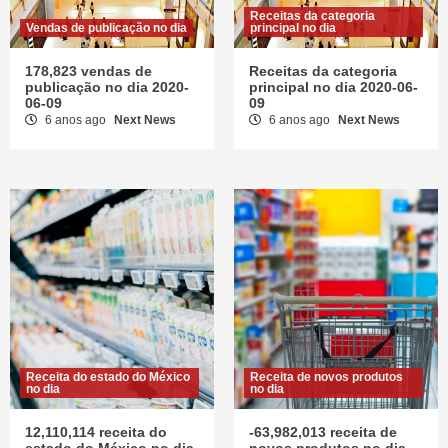
Receitas da categoria
Vendas de publicação no dia
principal no dia
178,823 vendas de
Receitas da categoria
publicação no dia 2020-
principal no dia 2020-06-
06-09
09
6 anos ago
Next News
6 anos ago
Next News
Receita do estado do México
Receita de novos produtos
no dia
no dia
12,110,114 receita do
-63,982,013 receita de