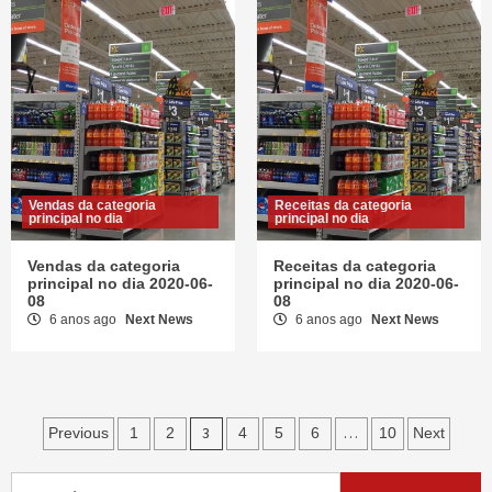
Vendas da categoria
Receitas da categoria
principal no dia
principal no dia
Vendas da categoria
Receitas da categoria
principal no dia 2020-06-
principal no dia 2020-06-
08
08
6 anos ago
Next News
6 anos ago
Next News
Navegação
3
…
Previous
1
2
4
5
6
10
Next
de
Pesquisar